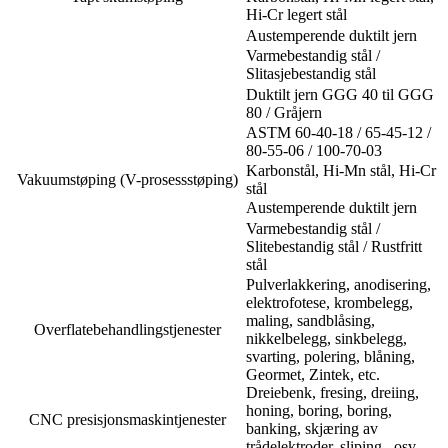
Hi-Cr legert stål
Austemperende duktilt jern
Varmebestandig stål /
Slitasjebestandig stål
Duktilt jern GGG 40 til GGG
80 / Gråjern
ASTM 60-40-18 / 65-45-12 /
80-55-06 / 100-70-03
Karbonstål, Hi-Mn stål, Hi-Cr
Vakuumstøping (V-prosessstøping)
stål
Austemperende duktilt jern
Varmebestandig stål /
Slitebestandig stål / Rustfritt
stål
Pulverlakkering, anodisering,
elektrofotese, krombelegg,
maling, sandblåsing,
Overflatebehandlingstjenester
nikkelbelegg, sinkbelegg,
svarting, polering, blåning,
Geormet, Zintek, etc.
Dreiebenk, fresing, dreiing,
honing, boring, boring,
CNC presisjonsmaskintjenester
banking, skjæring av
trådelektroder, sliping...osv.