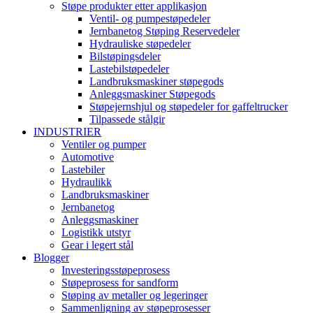
Støpe produkter etter applikasjon
Ventil- og pumpestøpedeler
Jernbanetog Støping Reservedeler
Hydrauliske støpedeler
Bilstøpingsdeler
Lastebilstøpedeler
Landbruksmaskiner støpegods
Anleggsmaskiner Støpegods
Støpejernshjul og støpedeler for gaffeltrucker
Tilpassede stålgir
INDUSTRIER
Ventiler og pumper
Automotive
Lastebiler
Hydraulikk
Landbruksmaskiner
Jernbanetog
Anleggsmaskiner
Logistikk utstyr
Gear i legert stål
Blogger
Investeringsstøpeprosess
Støpeprosess for sandform
Støping av metaller og legeringer
Sammenligning av støpeprosesser