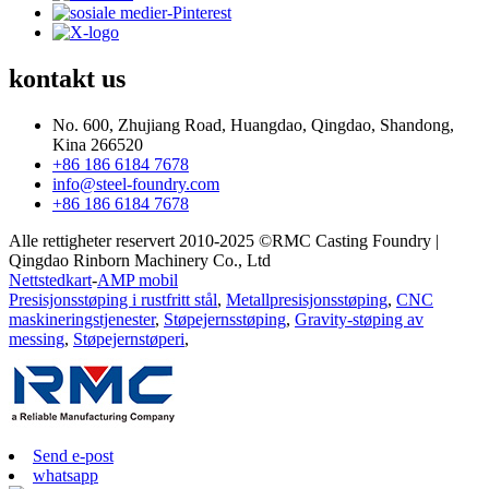
kontakt
us
No. 600, Zhujiang Road, Huangdao, Qingdao, Shandong,
Kina 266520
+86 186 6184 7678
info@steel-foundry.com
+86 186 6184 7678
Alle rettigheter reservert 2010-2025 ©RMC Casting Foundry |
Qingdao Rinborn Machinery Co., Ltd
Nettstedkart
-
AMP mobil
Presisjonsstøping i rustfritt stål
,
Metallpresisjonsstøping
,
CNC
maskineringstjenester
,
Støpejernsstøping
,
Gravity-støping av
messing
,
Støpejernstøperi
,
Send e-post
whatsapp