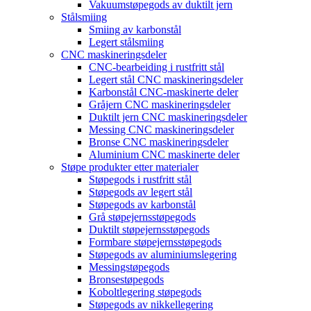
Vakuumstøpegods av duktilt jern
Stålsmiing
Smiing av karbonstål
Legert stålsmiing
CNC maskineringsdeler
CNC-bearbeiding i rustfritt stål
Legert stål CNC maskineringsdeler
Karbonstål CNC-maskinerte deler
Gråjern CNC maskineringsdeler
Duktilt jern CNC maskineringsdeler
Messing CNC maskineringsdeler
Bronse CNC maskineringsdeler
Aluminium CNC maskinerte deler
Støpe produkter etter materialer
Støpegods i rustfritt stål
Støpegods av legert stål
Støpegods av karbonstål
Grå støpejernsstøpegods
Duktilt støpejernsstøpegods
Formbare støpejernsstøpegods
Støpegods av aluminiumslegering
Messingstøpegods
Bronsestøpegods
Koboltlegering støpegods
Støpegods av nikkellegering