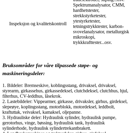
Spektrumanalysator, CMM,
hardhetstester,
strekkstyrketester,
ytestyrketester,
Inspeksjon og kvalitetskontroll
tetningstrykktester, karbon-
svovelanalysator, metallurgisk
mikroskopi,
trykkkrafttester...osv.
Bruksområder for våre tilpassede støpe- og
maskineringsdeler:
1. Bildeler: Bremseskive, koblingsstang, drivaksel, drivaksel,
styrearm, girkassehus, girkassedeksel, clutchdeksel, clutchhus, hjul,
filterhus, CV-leddhus, låsekrok.
2. Lastebildeler: Vippearmer, girkasse, drivaksler, girhus, girdeksel,
slepeøye, koplingsstang, motorblokk, motordeksel, leddbolt,
kraftuttak, veivaksel, kamaksel, oljepanne.
3. Hydrauliske deler: Hydraulisk sylinder, hydraulisk pumpe,
gerotorhus, vinge, bøssing, hydraulisk tank, hydraulisk
sylinderhode, hydraulisk sylindertrekantbrakett.