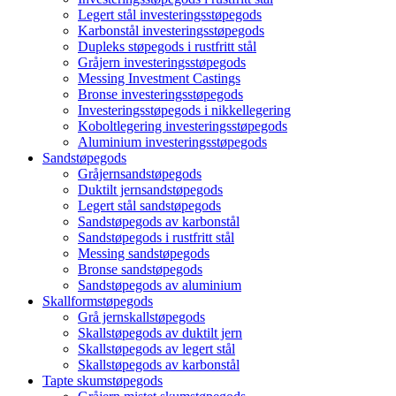
Legert stål investeringsstøpegods
Karbonstål investeringsstøpegods
Dupleks støpegods i rustfritt stål
Gråjern investeringsstøpegods
Messing Investment Castings
Bronse investeringsstøpegods
Investeringsstøpegods i nikkellegering
Koboltlegering investeringsstøpegods
Aluminium investeringsstøpegods
Sandstøpegods
Gråjernsandstøpegods
Duktilt jernsandstøpegods
Legert stål sandstøpegods
Sandstøpegods av karbonstål
Sandstøpegods i rustfritt stål
Messing sandstøpegods
Bronse sandstøpegods
Sandstøpegods av aluminium
Skallformstøpegods
Grå jernskallstøpegods
Skallstøpegods av duktilt jern
Skallstøpegods av legert stål
Skallstøpegods av karbonstål
Tapte skumstøpegods