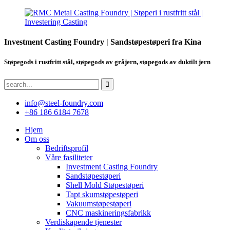
Investment Casting Foundry | Sandstøpestøperi fra Kina
Støpegods i rustfritt stål, støpegods av gråjern, støpegods av duktilt jern
info@steel-foundry.com
+86 186 6184 7678
Hjem
Om oss
Bedriftsprofil
Våre fasiliteter
Investment Casting Foundry
Sandstøpestøperi
Shell Mold Støpestøperi
Tapt skumstøpestøperi
Vakuumstøpestøperi
CNC maskineringsfabrikk
Verdiskapende tjenester