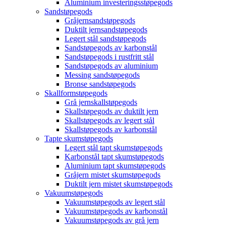
Aluminium investeringsstøpegods
Sandstøpegods
Gråjernsandstøpegods
Duktilt jernsandstøpegods
Legert stål sandstøpegods
Sandstøpegods av karbonstål
Sandstøpegods i rustfritt stål
Sandstøpegods av aluminium
Messing sandstøpegods
Bronse sandstøpegods
Skallformstøpegods
Grå jernskallstøpegods
Skallstøpegods av duktilt jern
Skallstøpegods av legert stål
Skallstøpegods av karbonstål
Tapte skumstøpegods
Legert stål tapt skumstøpegods
Karbonstål tapt skumstøpegods
Aluminium tapt skumstøpegods
Gråjern mistet skumstøpegods
Duktilt jern mistet skumstøpegods
Vakuumstøpegods
Vakuumstøpegods av legert stål
Vakuumstøpegods av karbonstål
Vakuumstøpegods av grå jern