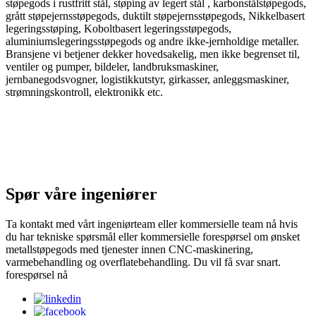
støpegods i rustfritt stål, støping av legert stål , karbonstålstøpegods,
grått støpejernsstøpegods, duktilt støpejernsstøpegods, Nikkelbasert
legeringsstøping, Koboltbasert legeringsstøpegods,
aluminiumslegeringsstøpegods og andre ikke-jernholdige metaller.
Bransjene vi betjener dekker hovedsakelig, men ikke begrenset til,
ventiler og pumper, bildeler, landbruksmaskiner,
jernbanegodsvogner, logistikkutstyr, girkasser, anleggsmaskiner,
strømningskontroll, elektronikk etc.
Spør våre ingeniører
Ta kontakt med vårt ingeniørteam eller kommersielle team nå hvis
du har tekniske spørsmål eller kommersielle forespørsel om ønsket
metallstøpegods med tjenester innen CNC-maskinering,
varmebehandling og overflatebehandling. Du vil få svar snart.
forespørsel nå