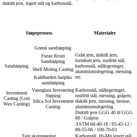
duktilt jern, legert stål og karbonstål.
Støpeprosess
Materialer
Grønn sandstøping
Grått jern, duktilt jern,
Furan Resin
formbart jern, rustfritt stål,
Sandstøping
Sandstøping
karbonstål, stållegeringer,
Shell Moling Casting
aluminiumslegering, messing,
etc.
Kaldharden harpiks
sandstøping
Vannglass Investering
Karbonstål, stållegeringer,
Investment
Støping
rustfritt stål, messing, gråjern,
Casting (Lost
Silica Sol Investment
duktilt jern, messing, bronse,
Wax Casting)
Casting
aluminiumslegering
Duktilt jern GGG 40 til GGG
80 / Gråjern
ASTM 60-40-18 / 65-45-12 /
80-55-06 / 100-70-03
Tapt skumstøping
Karbonstål, Hi-Mn legert stål,