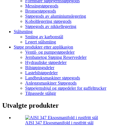
Formbare støpejernsstøpegods
Messingstøpegods
Bronsestøpegods
Støpegods av aluminiumslegering
Koboltlegering støpegods
Støpegods av nikkellegering
Stålsmiing
Smiing av karbonstål
Legert stålsmiing
Støpe produkter etter applikasjon
Ventil- og pumpestøpedeler
Jernbanetog Støping Reservedeler
Hydrauliske støpedeler
Bilstøpingsdeler
Lastebilstøpedeler
Landbruksmaskiner støpegods
Anleggsmaskiner Støpegods
Støpejernshjul og støpedeler for gaffeltrucker
Tilpassede stålgir
Utvalgte produkter
AISI 347 Eksosmanifold i rustfritt stål