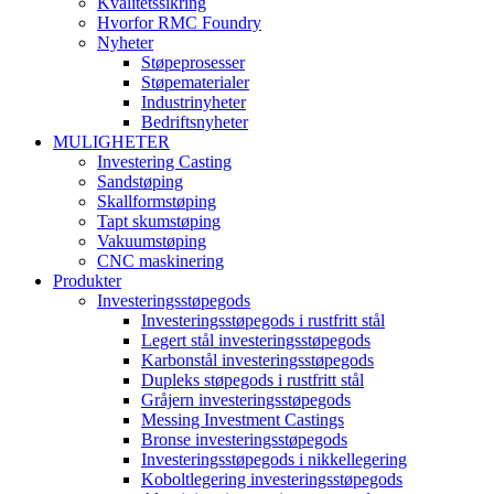
Kvalitetssikring
Hvorfor RMC Foundry
Nyheter
Støpeprosesser
Støpematerialer
Industrinyheter
Bedriftsnyheter
MULIGHETER
Investering Casting
Sandstøping
Skallformstøping
Tapt skumstøping
Vakuumstøping
CNC maskinering
Produkter
Investeringsstøpegods
Investeringsstøpegods i rustfritt stål
Legert stål investeringsstøpegods
Karbonstål investeringsstøpegods
Dupleks støpegods i rustfritt stål
Gråjern investeringsstøpegods
Messing Investment Castings
Bronse investeringsstøpegods
Investeringsstøpegods i nikkellegering
Koboltlegering investeringsstøpegods