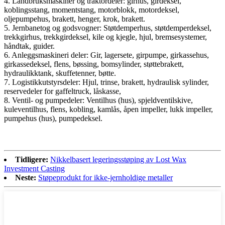
4. Landbruksmaskiner og traktordeler: girhus, girdeksel,
koblingsstang, momentstang, motorblokk, motordeksel,
oljepumpehus, brakett, henger, krok, brakett.
5. Jernbanetog og godsvogner: Støtdemperhus, støtdemperdeksel,
trekkgirhus, trekkgirdeksel, kile og kjegle, hjul, bremsesystemer,
håndtak, guider.
6. Anleggsmaskineri deler: Gir, lagersete, girpumpe, girkassehus,
girkassedeksel, flens, bøssing, bomsylinder, støttebrakett,
hydraulikktank, skuffetenner, bøtte.
7. Logistikkutstyrsdeler: Hjul, trinse, brakett, hydraulisk sylinder,
reservedeler for gaffeltruck, låskasse,
8. Ventil- og pumpedeler: Ventilhus (hus), spjeldventilskive,
kuleventilhus, flens, kobling, kamlås, åpen impeller, lukk impeller,
pumpehus (hus), pumpedeksel.
Tidligere:
Nikkelbasert legeringsstøping av Lost Wax
Investment Casting
Neste:
Støpeprodukt for ikke-jernholdige metaller