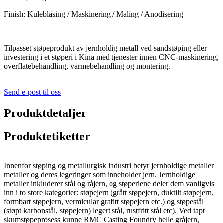
Finish: Kuleblåsing / Maskinering / Maling / Anodisering
Tilpasset støpeprodukt av jernholdig metall ved sandstøping eller
investering i et støperi i Kina med tjenester innen CNC-maskinering,
overflatebehandling, varmebehandling og montering.
Send e-post til oss
Produktdetaljer
Produktetiketter
Innenfor støping og metallurgisk industri betyr jernholdige metaller
metaller og deres legeringer som inneholder jern. Jernholdige
metaller inkluderer stål og råjern, og støperiene deler dem vanligvis
inn i to store kategorier: støpejern (grått støpejern, duktilt støpejern,
formbart støpejern, vermicular grafitt støpejern etc.) og støpestål
(støpt karbonstål, støpejern) legert stål, rustfritt stål etc). Ved tapt
skumstøpeprosess kunne RMC Casting Foundry helle gråjern,