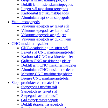
Gråjern mistet skumstøpegods
Duktilt jern mistet skumstøpegods
Legert stål tapt skumstøpegods
Karbonstål tapt skumstøpegods
Aluminium tapt skumstøpegods
Vakuumstøpegods
Vakuumstøpegods av legert stål
Vakuumstøpegods av karbonstål
Vakuumstøpegods av grå jern
Vakuumstøpegods av duktilt jern
CNC maskineringsdeler
CNC-bearbeiding i rustfritt stål
Legert stål CNC maskineringsdeler
Karbonstål CNC-maskinerte deler
Gråjern CNC maskineringsdeler
Duktilt jern CNC maskineringsdeler
Aluminium CNC maskinerte deler
Messing CNC maskineringsdeler
Bronse CNC maskineringsdeler
Støpe produkter etter materialer
Støpegods i rustfritt stål
Støpegods av legert stål
Støpegods av karbonstål
Grå støpejernsstøpegods
Duktilt støpejernsstøpegods