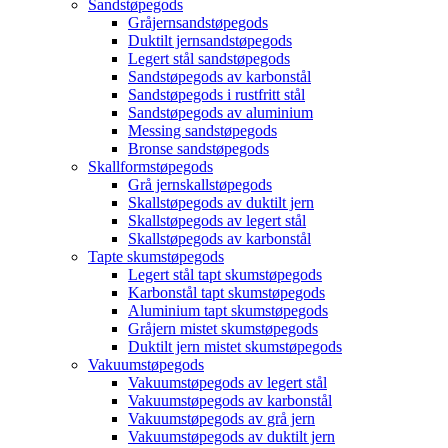
Sandstøpegods
Gråjernsandstøpegods
Duktilt jernsandstøpegods
Legert stål sandstøpegods
Sandstøpegods av karbonstål
Sandstøpegods i rustfritt stål
Sandstøpegods av aluminium
Messing sandstøpegods
Bronse sandstøpegods
Skallformstøpegods
Grå jernskallstøpegods
Skallstøpegods av duktilt jern
Skallstøpegods av legert stål
Skallstøpegods av karbonstål
Tapte skumstøpegods
Legert stål tapt skumstøpegods
Karbonstål tapt skumstøpegods
Aluminium tapt skumstøpegods
Gråjern mistet skumstøpegods
Duktilt jern mistet skumstøpegods
Vakuumstøpegods
Vakuumstøpegods av legert stål
Vakuumstøpegods av karbonstål
Vakuumstøpegods av grå jern
Vakuumstøpegods av duktilt jern