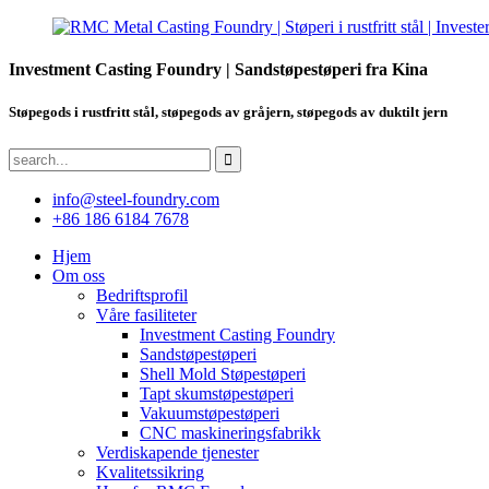
Investment Casting Foundry | Sandstøpestøperi fra Kina
Støpegods i rustfritt stål, støpegods av gråjern, støpegods av duktilt jern
info@steel-foundry.com
+86 186 6184 7678
Hjem
Om oss
Bedriftsprofil
Våre fasiliteter
Investment Casting Foundry
Sandstøpestøperi
Shell Mold Støpestøperi
Tapt skumstøpestøperi
Vakuumstøpestøperi
CNC maskineringsfabrikk
Verdiskapende tjenester
Kvalitetssikring