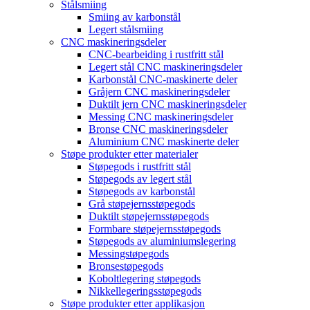
Stålsmiing
Smiing av karbonstål
Legert stålsmiing
CNC maskineringsdeler
CNC-bearbeiding i rustfritt stål
Legert stål CNC maskineringsdeler
Karbonstål CNC-maskinerte deler
Gråjern CNC maskineringsdeler
Duktilt jern CNC maskineringsdeler
Messing CNC maskineringsdeler
Bronse CNC maskineringsdeler
Aluminium CNC maskinerte deler
Støpe produkter etter materialer
Støpegods i rustfritt stål
Støpegods av legert stål
Støpegods av karbonstål
Grå støpejernsstøpegods
Duktilt støpejernsstøpegods
Formbare støpejernsstøpegods
Støpegods av aluminiumslegering
Messingstøpegods
Bronsestøpegods
Koboltlegering støpegods
Nikkellegeringsstøpegods
Støpe produkter etter applikasjon