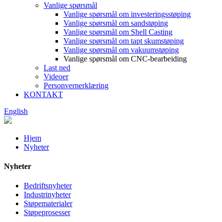
Vanlige spørsmål
Vanlige spørsmål om investeringsstøping
Vanlige spørsmål om sandstøping
Vanlige spørsmål om Shell Casting
Vanlige spørsmål om tapt skumstøping
Vanlige spørsmål om vakuumstøping
Vanlige spørsmål om CNC-bearbeiding
Last ned
Videoer
Personvernerklæring
KONTAKT
English
Hjem
Nyheter
Nyheter
Bedriftsnyheter
Industrinyheter
Støpematerialer
Støpeprosesser