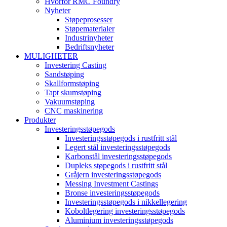
Hvorfor RMC Foundry
Nyheter
Støpeprosesser
Støpematerialer
Industrinyheter
Bedriftsnyheter
MULIGHETER
Investering Casting
Sandstøping
Skallformstøping
Tapt skumstøping
Vakuumstøping
CNC maskinering
Produkter
Investeringsstøpegods
Investeringsstøpegods i rustfritt stål
Legert stål investeringsstøpegods
Karbonstål investeringsstøpegods
Dupleks støpegods i rustfritt stål
Gråjern investeringsstøpegods
Messing Investment Castings
Bronse investeringsstøpegods
Investeringsstøpegods i nikkellegering
Koboltlegering investeringsstøpegods
Aluminium investeringsstøpegods