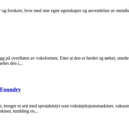
rier og forskere, hver med sine egne egenskaper og anvendelser av metall
legg på overflaten av voksformen. Etter at den er herdet og tørket, sme
lles den i...
C Foundry
navn, trenger et sett med spesialutstyr som voksinjeksjonsmaskiner, vak
kiner, tumbling en...