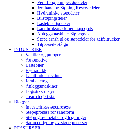
Ventil- og pumpestøpedeler
Jernbanetog Støping Reservedeler
Hydrauliske støpedeler
Bilstøpingsdeler
Lastebilstøpedeler
Landbruksmaskiner støpegods
Anleggsmaskiner Støpegods
Støpejernshjul og støpedeler for gaffeltrucker
Tilpassede stålgir
INDUSTRIER
Ventiler og pumper
Automotive
Lastebiler
Hydraulikk
Landbruksmaskiner
Jernbanetog
Anleggsmaskiner
Logistikk utstyr
Gear i legert stål
Blogger
Investeringsstøpeprosess
Støpeprosess for sandform
Støping av metaller og legeringer
Sammenligning av støpeprosesser
RESSURSER